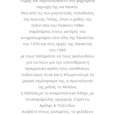
Ρώμης και περιπλανηθείτε στη φημισμένη
περιοχή της via Veneto.
Μια από τις πιο γοητευτικές τοποθεσίες
της Αιώνιας Πόλης, όπου ο μύθος της
Dolce Vita του Federico Fellini
παραπέμπει στους αστέρες του
κινηματογράφου στα τέλη της δεκαετίας
του 1950 και στις αρχές της δεκαετίας
του 1960
με τους παπαράτσι να τους ακολουθούν
για να πουν για την υποτιθέμενη ή
πραγματική αγάπη τους υποθέσεων.
Ιταλία όμως είναι και η Φλωρεντία με τη
μαγική ατμόσφαιρα της, η πρωτεύουσα
της μόδας το Μιλάνο,
η Νάπολη με το κοσμοπολίτικο Κάπρι, με
τα απαράμιλλης ομορφιάς Σορέντο,
Αμάλφι & Ποζιτάνο.
Ανεβείτε στους Δολομίτες, το φιλόξενο