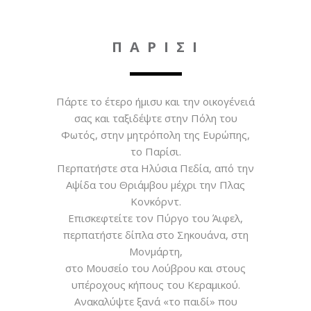
Π Α Ρ Ι Σ Ι
Πάρτε το έτερο ήμισυ και την οικογένειά
σας και ταξιδέψτε στην Πόλη του
Φωτός, στην μητρόπολη της Ευρώπης,
το Παρίσι.
Περπατήστε στα Ηλύσια Πεδία, από την
Αψίδα του Θριάμβου μέχρι την Πλας
Κονκόρντ.
Επισκεφτείτε τον Πύργο του Άιφελ,
περπατήστε δίπλα στο Σηκουάνα, στη
Μονμάρτη,
στο Μουσείο του Λούβρου και στους
υπέροχους κήπους του Κεραμικού.
Ανακαλύψτε ξανά «το παιδί» που