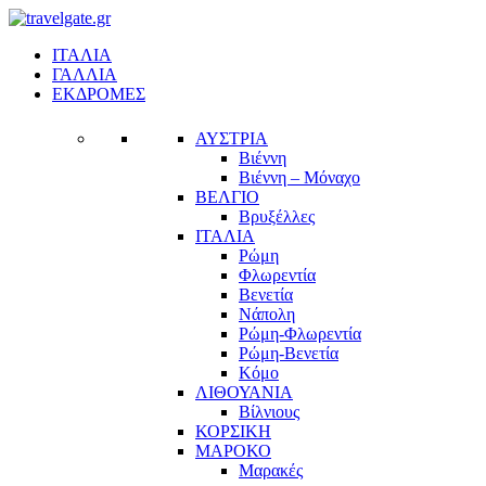
ΙΤΑΛΙΑ
ΓΑΛΛΙΑ
ΕΚΔΡΟΜΕΣ
ΑΥΣΤΡΙΑ
Βιέννη
Βιέννη – Μόναχο
ΒΕΛΓΙΟ
Βρυξέλλες
ΙΤΑΛΙΑ
Ρώμη
Φλωρεντία
Βενετία
Νάπολη
Ρώμη-Φλωρεντία
Ρώμη-Βενετία
Κόμο
ΛΙΘΟΥΑΝΙΑ
Βίλνιους
ΚΟΡΣΙΚΗ
ΜΑΡΟΚΟ
Μαρακές