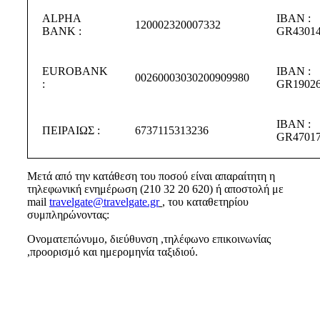
ALPHA
IBAN :
120002320007332
BANK :
GR43014
EUROBANK
IBAN :
00260003030200909980
:
GR19026
IBAN :
ΠΕΙΡΑΙΩΣ :
6737115313236
GR47017
Μετά από την κατάθεση του ποσού είναι απαραίτητη η
τηλεφωνική ενημέρωση (210 32 20 620) ή αποστολή με
mail
travelgate@travelgate.gr
, του καταθετηρίου
συμπληρώνοντας:
Ονοματεπώνυμο, διεύθυνση ,τηλέφωνο επικοινωνίας
,προορισμό και ημερομηνία ταξιδιού.