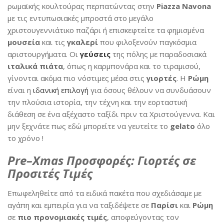
ρωμαϊκής κουλτούρας περπατώντας στην
Piazza Navona
με τις εντυπωσιακές μπροστά στο μεγάλο
χριστουγεννιάτικο παζάρι ή επισκεφτείτε τα φημισμένα
μουσεία
και τις
γκαλερί
που φιλοξενούν παγκόσμια
αριστουργήματα. Οι
γεύσεις
της πόλης με παραδοσιακά
ιταλικά πιάτα
, όπως η καρμπονάρα και το τιραμισού,
γίνονται ακόμα πιο νόστιμες μέσα στις
γιορτές
. Η
Ρώμη
είναι η
ιδανική επιλογή
για όσους θέλουν να συνδυάσουν
την πλούσια ιστορία, την τέχνη και την εορταστική
διάθεση σε ένα αξέχαστο ταξίδι πριν τα Χριστούγεννα. Και
μην ξεχνάτε πως εδώ μπορείτε να γευτείτε το
g
elato
όλο
το χρόνο !
Pre
–
Xmas
Προσφορές
: Γιορτές σε
Προσιτές Τιμές
Επωφεληθείτε από τα ειδικά πακέτα που σχεδιάσαμε με
αγάπη και εμπειρία για να ταξιδέψετε σε
Παρίσι
και
Ρώμη
σε
πιο προνομιακές τιμές
, αποφεύγοντας τον