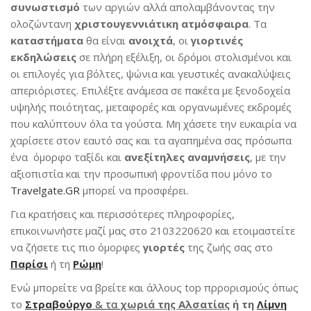
συνωστισμό
των αργιών αλλά απολαμβάνοντας την
ολοζώντανη
χριστουγεννιάτικη ατμόσφαιρα
. Τα
καταστήματα
θα είναι
ανοιχτά
, οι
γιορτινές
εκδηλώσεις
σε πλήρη εξέλιξη, οι δρόμοι στολισμένοι και
οι επιλογές για βόλτες, ψώνια και γευστικές ανακαλύψεις
απεριόριστες. Επιλέξτε ανάμεσα σε πακέτα με ξενοδοχεία
υψηλής ποιότητας, μεταφορές και οργανωμένες εκδρομές
που καλύπτουν όλα τα γούστα. Μη χάσετε την ευκαιρία να
χαρίσετε στον εαυτό σας και τα αγαπημένα σας πρόσωπα
ένα όμορφο ταξίδι και
ανεξίτηλες αναμνήσεις
, με την
αξιοπιστία και την προσωπική φροντίδα που μόνο το
Travelgate.GR
μπορεί να προσφέρει.
Για κρατήσεις και περισσότερες πληροφορίες,
επικοινωνήστε μαζί μας στο 2103220620 και ετοιμαστείτε
να ζήσετε τις πιο όμορφες
γιορτές
της ζωής σας στο
Παρίσι
ή τη
Ρώμη
!
Ενώ μπορείτε να βρείτε και άλλους top πρρορισμούς όπως
το
Στραβούργο
& τα
χωριά της Αλσατίας
ή τη
Λίμνη