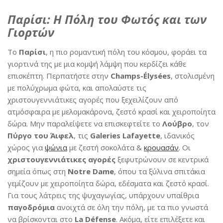
Παρίσι: Η Πόλη του Φωτός και των
Γιορτών
Το
Παρίσι
, η πιο ρομαντική πόλη του κόσμου, φοράει τα
γιορτινά της με μια κομψή λάμψη που κερδίζει κάθε
επισκέπτη. Περπατήστε στην
Champs-Élysées
, στολισμένη
με πολύχρωμα φώτα, και απολαύστε τις
χριστουγεννιάτικες αγορές που ξεχειλίζουν από
ατμόσφαιρα με μελομακάρονα, ζεστό κρασί και χειροποίητα
δώρα. Μην παραλείψετε να επισκεφτείτε το
Λούβρο
, τον
Πύργο του Άιφελ
, τις
Galeries Lafayette
, ιδανικός
χώρος για
ψώνια
με ζεστή σοκολάτα &
κρουασάν
. Οι
χριστουγεννιάτικες αγορές
ξεφυτρώνουν σε κεντρικά
σημεία όπως στη
Notre Dame
, όπου τα ξύλινα σπιτάκια
γεμίζουν με χειροποίητα δώρα, εδέσματα και ζεστό κρασί.
Για τους λάτρεις της ψυχαγωγίας, υπάρχουν υπαίθρια
παγοδρόμια
ανοιχτά σε όλη την πόλη, με τα πιο γνωστά
να βρίσκονται στο
La Défens
e
. Ακόμα, είτε επιλέξετε και