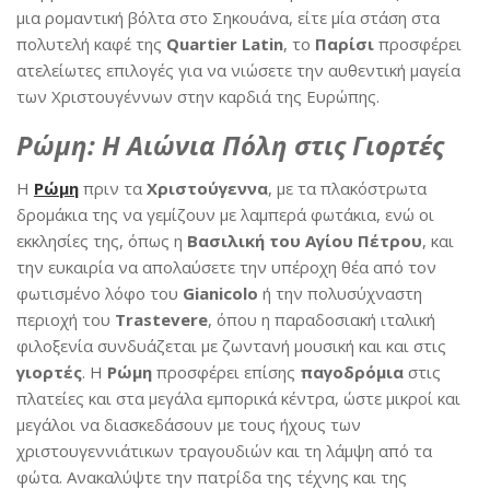
μια ρομαντική βόλτα στο Σηκουάνα, είτε μία στάση στα
πολυτελή καφέ της
Quartier Latin
, το
Παρίσι
προσφέρει
ατελείωτες επιλογές για να νιώσετε την αυθεντική μαγεία
των Χριστουγέννων στην καρδιά της Ευρώπης.
Ρώμη: Η Αιώνια Πόλη στις Γιορτές
Η
Ρώμη
πριν τα
Χριστούγεννα
, με τα πλακόστρωτα
δρομάκια της να γεμίζουν με λαμπερά φωτάκια, ενώ οι
εκκλησίες της, όπως η
Βασιλική του Αγίου Πέτρου
, και
την ευκαιρία να απολαύσετε την υπέροχη θέα από τον
φωτισμένο λόφο του
Gianicolo
ή την πολυσύχναστη
περιοχή του
Trastevere
, όπου η παραδοσιακή ιταλική
φιλοξενία συνδυάζεται με ζωντανή μουσική και και στις
γιορτές
. Η
Ρώμη
προσφέρει επίσης
παγοδρόμια
στις
πλατείες και στα μεγάλα εμπορικά κέντρα, ώστε μικροί και
μεγάλοι να διασκεδάσουν με τους ήχους των
χριστουγεννιάτικων τραγουδιών και τη λάμψη από τα
φώτα. Ανακαλύψτε την πατρίδα της τέχνης και της