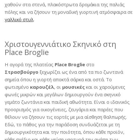
χαθούν στα στενά, πλακόστρωτα δρομάκια της παλιάς
πόλης και να ζήσουν τη μοναδική γιορτινή ατμόσφαιρα σε
γαλλικό στυλ
.
Χριστουγεννιάτικο Σκηνικό στη
Place Broglie
Η αγορά της πλατείας
Place Broglie
στο
Στρασβούργο
ξεχωρίζει ως ένα από τα πιο ζωντανά
σημεία όπου η γιορτή αποκτά σάρκα και οστά. Το
φωτισμένο
καρουζέλ
, οι
μουσικές
και οι χαρούμενες
φωνές μικρών και μεγάλων δημιουργούν ένα σκηνικό
γεμάτο ζωντάνια και παιδική αθωότητα. Είναι ο ιδανικός
προορισμός για οικογένειες, ζευγάρια και παρέες που
θέλουν να ζήσουν τις εορτές με μια αίσθηση θαλπωρής.
Εδώ, το πάθος για την παράδοση συνδυάζεται με τη
δημιουργικότητα και την ποιότητα, όπου κάθε προϊόν,
κάθε σχέδιο και κάθε γεύση μαρτυρά την αγάπη των