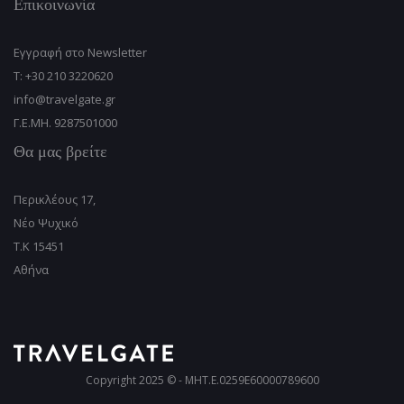
Επικοινωνία
Εγγραφή στο Newsletter
T: +30 210 3220620
info@travelgate.gr
Γ.Ε.ΜΗ. 9287501000
Θα μας βρείτε
Περικλέους 17,
Νέο Ψυχικό
T.K 15451
Αθήνα
Copyright 2025 © - MHT.E.0259E60000789600