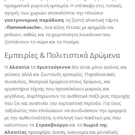
πραγματικά γιορτινή εμπειρία. Η επίσκεψη στις τοπικές
αγορές των χωριών αποκαλύπτει την πλούσια
γαστρονομική
παράδοση
: τη ζεστή αλσατική τάρτα
«
flammekueche
«, ένα είδος πίτσας με κρεμμύδι και
μπέικον, καθώς και τα χειροποίητα λουκάνικα που
ζεσταίνουν το σώμα και το πνεύμα.
Εμπειρίες & Πολιτιστικά Δρώμενα
Η
Αλσατία
τα
Χριστούγεννα
δεν είναι μόνο εικόνες και
γεύσεις αλλά και ζωντανές εμπειρίες. Παραδοσιακές
συναυλίες, θεατρικά δρώμενα στους δρόμους, και
εργαστήρια τέχνης που προσελκύουν μικρούς και
μεγάλους, συμπληρώνουν το αισθητικό παζλ μιας περιοχής
που ζει και αναπνέει την εορταστική περίοδο. Για τους
ταξιδιώτες που επιδιώκουν να συνδυάσουν την ομορφιά
με την αυθεντικότητα, η επιλογή των πακέτων μας που
καλύπτουν το
Στρασβούργο
και τα
Χωριά της
Αλσατίας
προσφέρει άνεση, οικονομία και μοναδικές