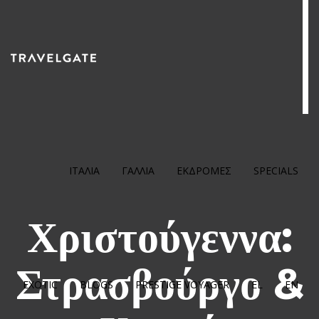
ΙΤΑΛΙΑ
ΓΑΛΛΙΑ
ΕΚΔΡΟΜΕΣ
SPECIALS
Χριστούγεννα:
Στρασβούργο &
EXOTIC
BLOGS
PRESTIGE VOYAGER
EL
EN