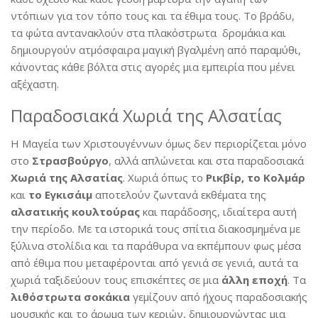
ντόπιων για τον τόπο τους και τα έθιμα τους. Το βράδυ,
τα φώτα αντανακλούν στα πλακόστρωτα δρομάκια και
δημιουργούν ατμόσφαιρα μαγική βγαλμένη από παραμύθι,
κάνοντας κάθε βόλτα στις αγορές μια εμπειρία που μένει
αξέχαστη.
Παραδοσιακά Χωριά της Αλσατίας
Η Μαγεία των Χριστουγέννων όμως δεν περιορίζεται μόνο
στο
Στρασβούργο
, αλλά απλώνεται και στα παραδοσιακά
Χωριά της Αλσατίας
. Χωριά όπως το
Ρικβίρ, το Κολμάρ
και
το Εγκισάιμ
αποτελούν ζωντανά εκθέματα της
αλσατικής κουλτούρας
και παράδοσης, ιδιαίτερα αυτή
την περίοδο. Με τα ιστορικά τους σπίτια διακοσμημένα με
ξύλινα στολίδια και τα παράθυρα να εκπέμπουν φως μέσα
από έθιμα που μεταφέρονται από γενιά σε γενιά, αυτά τα
χωριά ταξιδεύουν τους επισκέπτες σε μια
άλλη εποχή
. Τα
λιθόστρωτα σοκάκια
γεμίζουν από ήχους παραδοσιακής
μουσικής και το άρωμα των κεριών, δημιουργώντας μια