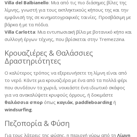
Villa del Balbianello
:
Μια από τις πιο διάσημες βίλες της
λίμνης, γνωστή για τους εκπληκτικούς κήπους της και την
εμφάνισή της σε κινηματογραφικές ταινίες. Προσβάσιμη με
βάρκα ή με τα πόδια.
Villa Carlotta
:
Μια εντυπωσιακή βίλα με βοτανικό κήπο και
συλλογή έργων τέχνης, που βρίσκεται στην Tremezzina.
Κρουαζιέρες & Θαλάσσιες
Δραστηριότητες
Ο καλύτερος τρόπος να εξερευνήσετε τη λίμνη είναι από
το νερό. Κάντε μια κρουαζιέρα με ένα από τα πολλά φέρι
που συνδέουν τα χωριά, νοικιάστε ένα ιδιωτικό σκάφος
για να ανακαλύψετε κρυφούς όρμους, ή δοκιμάστε
θαλάσσια σπορ
όπως
καγιάκ
,
paddleboarding
ή
windsurfing
.
Πεζοπορία & Φύση
Για τους λάτρεις της φύσης, η περιοχή γύρω από τη
Λίμνη