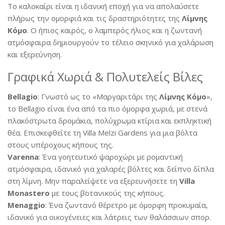
Το καλοκαίρι είναι η ιδανική εποχή για να απολαύσετε
πλήρως την ομορφιά και τις δραστηριότητες της
Λίμνης
Κόμο
. Ο ήπιος καιρός, ο λαμπερός ήλιος και η ζωντανή
ατμόσφαιρα δημιουργούν το τέλειο σκηνικό για χαλάρωση
και εξερεύνηση.
Γραφικά Χωριά & Πολυτελείς Βίλες
Bellagio
:
Γνωστό ως το «Μαργαριτάρι της
Λίμνης Κόμο
»,
το Bellagio είναι ένα από τα πιο όμορφα χωριά, με στενά
πλακόστρωτα δρομάκια, πολύχρωμα κτίρια και εκπληκτική
θέα. Επισκεφθείτε τη Villa Melzi Gardens για μια βόλτα
στους υπέροχους κήπους της.
Varenna
:
Ένα γοητευτικό ψαροχώρι με ρομαντική
ατμόσφαιρα, ιδανικό για χαλαρές βόλτες και δείπνο δίπλα
στη λίμνη.
Μην παραλείψετε να εξερευνήσετε τη
Villa
Monastero
με τους βοτανικούς της κήπους.
Menaggio
:
Ένα ζωντανό θέρετρο με όμορφη προκυμαία,
ιδανικό για οικογένειες και λάτρεις των θαλάσσιων σπορ.