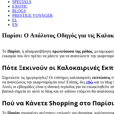
SPECIALS
EXOTIC
BLOGS
PRESTIGE VOYAGER
EL
EN
Παρίσι: Ο Απόλυτος Οδηγός για τις Καλοκ
Το
Παρίσι
, η αδιαμφισβήτητη
πρωτεύουσα της μόδας
, μεταμορφών
ευκαιρία που δεν πρέπει να χάσετε για να ανανεώσετε την γκαρνταρ
Πότε Ξεκινούν οι Καλοκαιρινές Εκπ
Σημειώστε τις ημερομηνίες! Οι επίσημες καλοκαιρινές
εκπτώσεις
σ
να ανανεώσεις την γκαρνταρόμπα σου! Επίσης, δες
εδώ
και το blog 
Αυτές οι εβδομάδες είναι η ιδανική περίοδος για να επωφεληθείτε απ
βασικά σημεία σε αυτό το blog και σε κάποιο επόμενο θα αναλύσου
Πού να Κάνετε Shopping στο Παρίσ
Το
Παρίσι
προσφέρει αμέτρητες επιλογές για shopping, καλύπτοντας