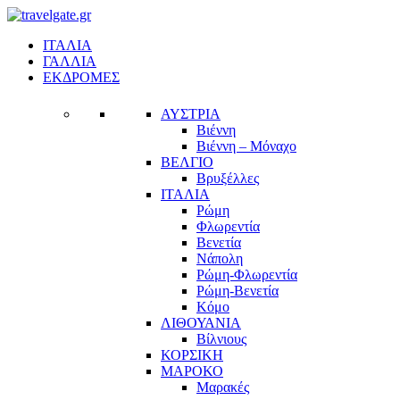
ΙΤΑΛΙΑ
ΓΑΛΛΙΑ
ΕΚΔΡΟΜΕΣ
ΑΥΣΤΡΙΑ
Βιέννη
Βιέννη – Μόναχο
ΒΕΛΓΙΟ
Βρυξέλλες
ΙΤΑΛΙΑ
Ρώμη
Φλωρεντία
Βενετία
Νάπολη
Ρώμη-Φλωρεντία
Ρώμη-Βενετία
Κόμο
ΛΙΘΟΥΑΝΙΑ
Βίλνιους
ΚΟΡΣΙΚΗ
ΜΑΡΟΚΟ
Μαρακές