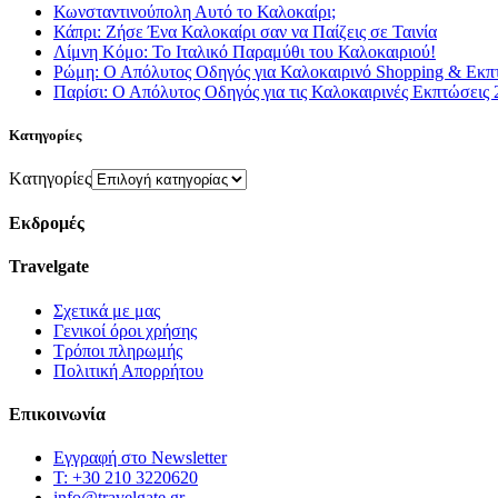
Κωνσταντινούπολη Αυτό το Καλοκαίρι;
Κάπρι: Ζήσε Ένα Καλοκαίρι σαν να Παίζεις σε Ταινία
Λίμνη Κόμο: Το Ιταλικό Παραμύθι του Καλοκαιριού!
Ρώμη: Ο Απόλυτος Οδηγός για Καλοκαιρινό Shopping & Εκπ
Παρίσι: Ο Απόλυτος Οδηγός για τις Καλοκαιρινές Εκπτώσεις 
Kατηγορίες
Kατηγορίες
Εκδρομές
Travelgate
Σχετικά με μας
Γενικοί όροι χρήσης
Tρόποι πληρωμής
Πολιτική Απορρήτου
Επικοινωνία
Εγγραφή στο Newsletter
T: +30 210 3220620
info@travelgate.gr