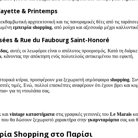
ayette & Printemps
εκθαμβωτική αρχιτεκτονική και τις πανοραμικές θέες από τις ταράτσες
ρωμένη
εμπειρία shopping
, από ρούχα και αξεσουάρ μέχρι καλλυντικά 
sées & Rue du Faubourg Saint-Honoré
όδας
, αυτές οι λεωφόροι είναι ο απόλυτος προορισμός. Κατά τη διάρκ
s
, κάνοντας την απόκτηση ενός πολυτελούς αντικειμένου πιο εφικτή.
ιστορικά κτίρια, προσφέρουν μια ξεχωριστή ατμόσφαιρα
shopping
. Συ
ιτές τιμές. Ενώ, πολλοί επισκέπτες αναφέρουν ότι έχουν βρει και κο
τια» για τη ντουλάπα σας.
κ
και
vintage καταστήματα
στις γραφικές γειτονιές του
Le Marais
κα
ίρ που θα δώσουν ξεχωριστό χαρακτήρα στην
γκαρνταρόμπα
σας και θ
ρία Shopping στο Παρίσι