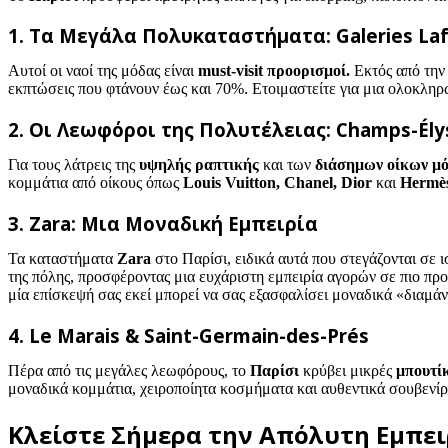
1. Τα Μεγάλα Πολυκαταστήματα: Galeries Laf
Αυτοί οι ναοί της μόδας είναι
must-visit προορισμοί.
Εκτός από την 
εκπτώσεις που φτάνουν έως και 70%. Ετοιμαστείτε για μια ολοκλη
2. Οι Λεωφόροι της Πολυτέλειας: Champs-Ély
Για τους λάτρεις της
υψηλής ραπτικής
και των
διάσημων οίκων μ
κομμάτια από οίκους όπως
Louis Vuitton, Chanel, Dior
και
Hermè
3. Zara: Μια Μοναδική Εμπειρία
Τα καταστήματα
Zara
στο Παρίσι, ειδικά αυτά που στεγάζονται σε 
της πόλης, προσφέροντας μια ευχάριστη εμπειρία αγορών σε πιο προσ
μία επίσκεψή σας εκεί μπορεί να σας εξασφαλίσει μοναδικά «διαμάν
4. Le Marais & Saint-Germain-des-Prés
Πέρα από τις μεγάλες λεωφόρους, το
Παρίσι
κρύβει μικρές
μπουτί
μοναδικά κομμάτια, χειροποίητα κοσμήματα και αυθεντικά σουβεν
Κλείστε Σήμερα την Απόλυτη Εμπει